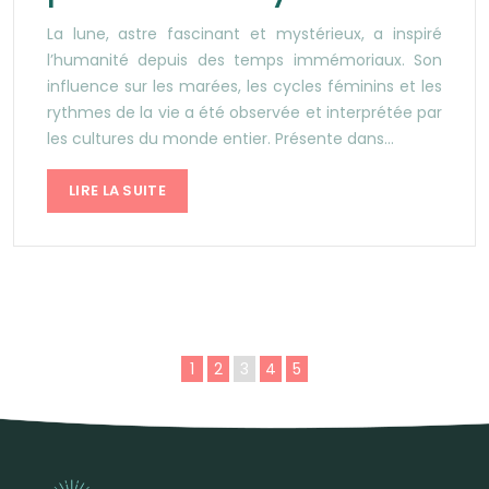
La lune, astre fascinant et mystérieux, a inspiré
l’humanité depuis des temps immémoriaux. Son
influence sur les marées, les cycles féminins et les
rythmes de la vie a été observée et interprétée par
les cultures du monde entier. Présente dans…
LIRE LA SUITE
1
2
3
4
5