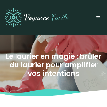
Le laurier en magie : brûler
du laurier pour amplifier
vos intentions