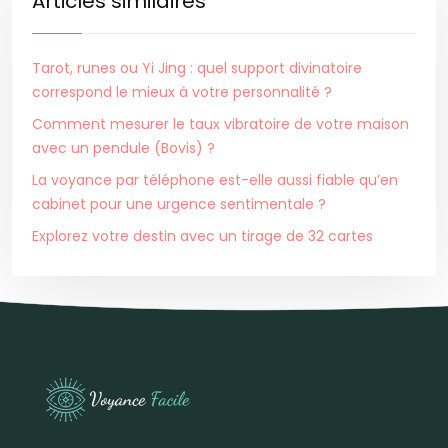
Articles similaires
Tarot, runes ou Yi Jing : quel support divinatoire
correspond le mieux à votre personnalité ?
Comment mesurer le taux vibratoire de votre maison
avec un pendule (Bovis) ?
La voyance par téléphone est-elle aussi fiable qu’en
cabinet pour une urgence sentimentale ?
Explorez votre destin avec un tirage de 32 cartes