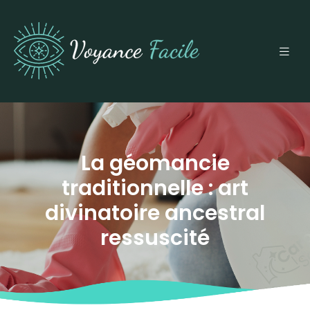
La géomancie
traditionnelle : art
divinatoire ancestral
ressuscité