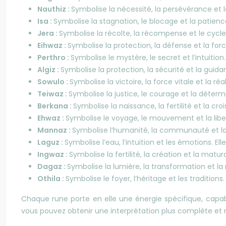
Nauthiz :
Symbolise la nécessité, la persévérance et 
Isa :
Symbolise la stagnation, le blocage et la patience
Jera :
Symbolise la récolte, la récompense et le cycle d
Eihwaz :
Symbolise la protection, la défense et la for
Perthro :
Symbolise le mystère, le secret et l’intuitio
Algiz :
Symbolise la protection, la sécurité et la guid
Sowulo :
Symbolise la victoire, la force vitale et la r
Teiwaz :
Symbolise la justice, le courage et la déterm
Berkana :
Symbolise la naissance, la fertilité et la cro
Ehwaz :
Symbolise le voyage, le mouvement et la liber
Mannaz :
Symbolise l’humanité, la communauté et la co
Laguz :
Symbolise l’eau, l’intuition et les émotions. E
Ingwaz :
Symbolise la fertilité, la création et la matu
Dagaz :
Symbolise la lumière, la transformation et la 
Othila :
Symbolise le foyer, l’héritage et les tradition
Chaque rune porte en elle une énergie spécifique, capabl
vous pouvez obtenir une interprétation plus complète et