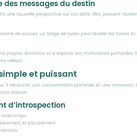
ge des messages du destin
frir une nouvelle perspective sur vos défis. Elles peuvent rév
onné de succès, un tirage de runes peut révéler les forces et le
 propres émotions et à explorer vos motivations profondes. E
os valeurs.
l simple et puissant
ous. Il nécessite une concentration profonde et une connexion à 
 votre chemin.
t d’introspection
s interrompu.
clairement et précisément.
ntention.