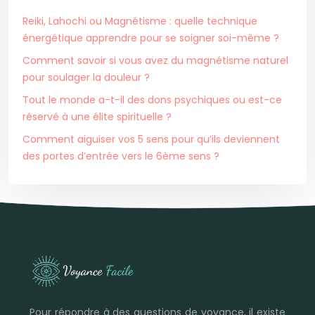
Reiki, Lahochi ou Magnétisme : quelle technique
énergétique apprendre pour se soigner soi-même ?
Comment savoir si vous avez du magnétisme naturel
pour soulager la douleur ?
Tout le monde a-t-il des dons psychiques ou est-ce
réservé à une élite spirituelle ?
Comment aiguiser vos 5 sens pour qu’ils deviennent
des portes d’entrée vers le 6ème sens ?
Pour répondre à des questions de voyance, il existe