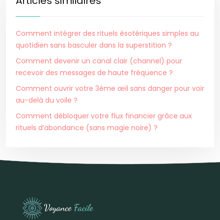
Articles similaires
Comment intégrer des rituels ésotériques simples au
quotidien sans basculer dans la superstition ?
Comment devenir un canal clair (channel) pour
recevoir des messages de haute fréquence ?
Comment ouvrir votre 3ème œil sans danger pour voir
au-delà du voile ?
Comment débloquer votre flux financier grâce aux
rituels d’abondance (sans magie noire) ?