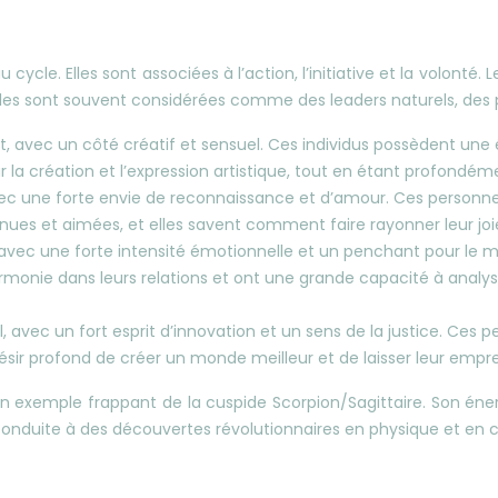
cycle. Elles sont associées à l’action, l’initiative et la volonté
lles sont souvent considérées comme des leaders naturels, des pi
, avec un côté créatif et sensuel. Ces individus possèdent une 
our la création et l’expression artistique, tout en étant profond
avec une forte envie de reconnaissance et d’amour. Ces personn
nues et aimées, et elles savent comment faire rayonner leur joie
avec une forte intensité émotionnelle et un penchant pour le m
armonie dans leurs relations et ont une grande capacité à analys
, avec un fort esprit d’innovation et un sens de la justice. Ces 
ésir profond de créer un monde meilleur et de laisser leur empr
n exemple frappant de la cuspide Scorpion/Sagittaire. Son énerg
t conduite à des découvertes révolutionnaires en physique et en 