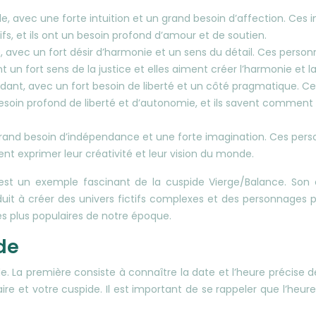
 avec une forte intuition et un grand besoin d’affection. Ces i
tifs, et ils ont un besoin profond d’amour et de soutien.
, avec un fort désir d’harmonie et un sens du détail. Ces person
 un fort sens de la justice et elles aiment créer l’harmonie et l
ndant, avec un fort besoin de liberté et un côté pragmatique. C
 besoin profond de liberté et d’autonomie, et ils savent comment 
n grand besoin d’indépendance et une forte imagination. Ces perso
ent exprimer leur créativité et leur vision du monde.
est un exemple fascinant de la cuspide Vierge/Balance. Son c
nduit à créer des univers fictifs complexes et des personnages 
les plus populaires de notre époque.
de
. La première consiste à connaître la date et l’heure précise de
olaire et votre cuspide. Il est important de se rappeler que l’h