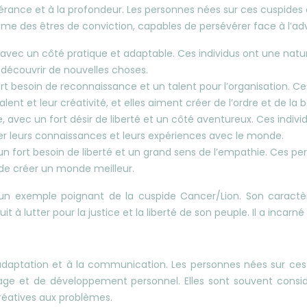
sévérance et à la profondeur. Les personnes nées sur ces cuspide
me des êtres de conviction, capables de persévérer face à l’adve
c un côté pratique et adaptable. Ces individus ont une nature se
 découvrir de nouvelles choses.
 fort besoin de reconnaissance et un talent pour l’organisation. 
alent et leur créativité, et elles aiment créer de l’ordre et de l
, avec un fort désir de liberté et un côté aventureux. Ces indivi
ger leurs connaissances et leurs expériences avec le monde.
 un fort besoin de liberté et un grand sens de l’empathie. Ces p
de créer un monde meilleur.
est un exemple poignant de la cuspide Cancer/Lion. Son caract
it à lutter pour la justice et la liberté de son peuple. Il a incar
 l’adaptation et à la communication. Les personnes nées sur ces
tissage et de développement personnel. Elles sont souvent con
réatives aux problèmes.